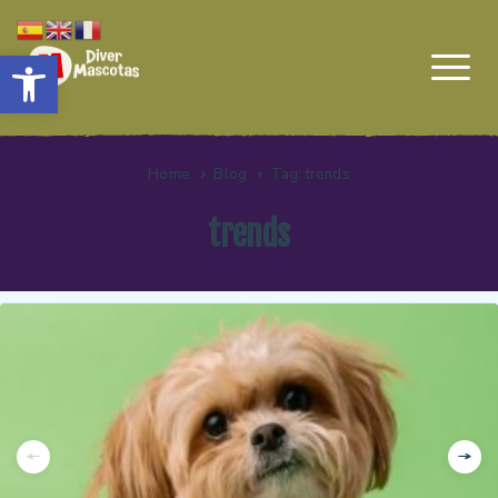
Abrir barra de herramientas
Home
Blog
Tag: trends
trends