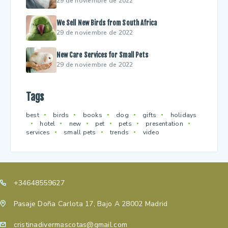
29 de noviembre de 2022
We Sell New Birds from South Africa
29 de noviembre de 2022
New Care Services for Small Pets
29 de noviembre de 2022
Tags
best
birds
books
dog
gifts
holidays
hotel
new
pet
pets
presentation
services
small pets
trends
video
+34648559627
Pasaje Doña Carlota 17, Bajo A 28002 Madrid
cristinadivermascotas@gmail.com